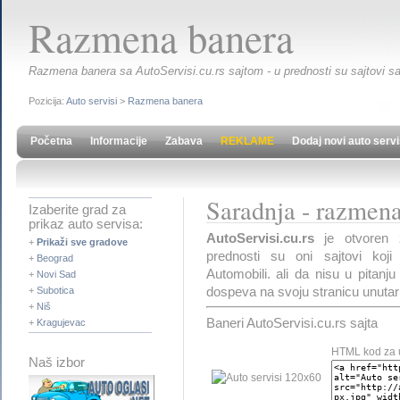
Razmena banera
Razmena banera sa AutoServisi.cu.rs sajtom - u prednosti su sajtovi s
Pozicija:
Auto servisi
>
Razmena banera
Početna
Informacije
Zabava
REKLAME
Dodaj novi auto serv
Saradnja - razmen
Izaberite grad za
prikaz auto servisa:
AutoServisi.cu.rs
je otvoren 
+
Prikaži sve gradove
prednosti su oni sajtovi koji
+
Beograd
Automobili. ali da nisu u pitanj
+
Novi Sad
dospeva na svoju stranicu unutar 
+
Subotica
+
Niš
Baneri AutoServisi.cu.rs sajta
+
Kragujevac
HTML kod za 
Naš izbor
120x60