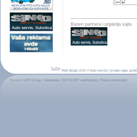
Baneri partnera i prijatelja sajta
Web dizajn
2010 ©
Auto servisi
|
Izrada sajta
,
grafi
Partneri:
GRT Group
|
Sokobanja
|
EUTELNET webhosting
|
Polovni Automobili
|