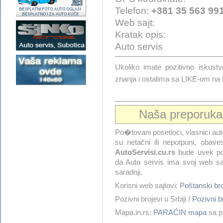
Telefon:
+381 35 563 99
Web sajt:
Kratak opis:
Auto servis
Ukoliko imate pozitivno isku
znanja i ostalima sa LIKE-om na
Naša preporuk
Po�tovani posetioci, vlasnici aut
su netačni ili nepotpuni, obav
AutoServisi.cu.rs
bude uvek pop
da Auto servis ima svoj web sa
saradnji.
Korisni web sajtovi:
Poštanski b
Pozivni brojevi u Srbiji /
Pozivni 
Mapa.in.rs:
PARAĆIN mapa
sa p