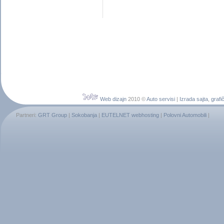
Web dizajn
2010 ©
Auto servisi
|
Izrada sajta
,
grafič
Partneri:
GRT Group
|
Sokobanja
|
EUTELNET webhosting
|
Polovni Automobili
|