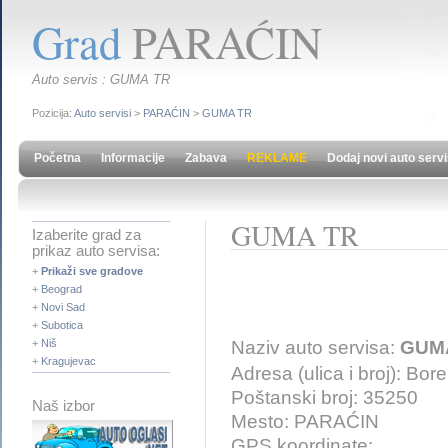
Grad
PARAĆIN
Auto servis : GUMA TR
Pozicija:
Auto servisi
>
PARAĆIN
>
GUMA TR
Početna
Informacije
Zabava
REKLAME
Dodaj novi auto serv
GUMA TR
Izaberite grad za
prikaz auto servisa:
+
Prikaži sve gradove
+
Beograd
+
Novi Sad
+
Subotica
Naziv auto servisa:
GUM
+
Niš
+
Kragujevac
Adresa (ulica i broj): Bor
Poštanski broj: 35250
Naš izbor
Mesto: PARAĆIN
GPS koordinate: